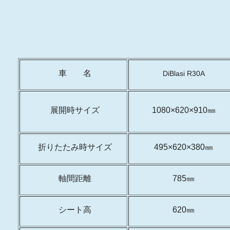
車 名
DiBlasi R30A
展開時サイズ
1080×620×910㎜
折りたたみ時サイズ
495×620×380㎜
軸間距離
785㎜
シート高
620㎜