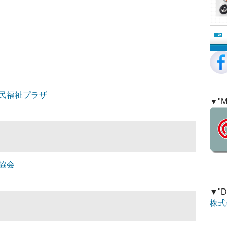
民福祉プラザ
▼"M
協会
▼"D
株式