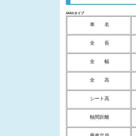
44Ahタイプ
車 名
全 長
全 幅
全 高
シート高
軸間距離
乗車定員