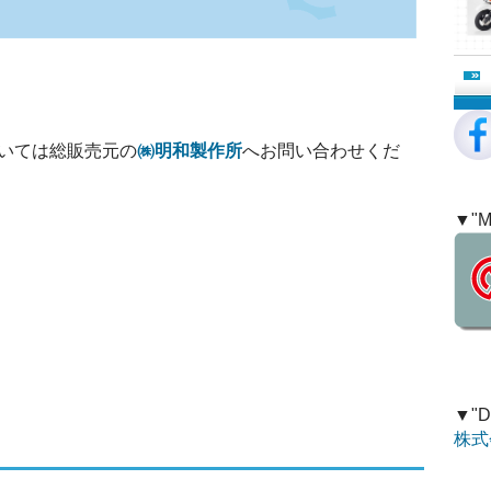
いては総販売元の
㈱明和製作所
へお問い合わせくだ
▼"M
▼"D
株式