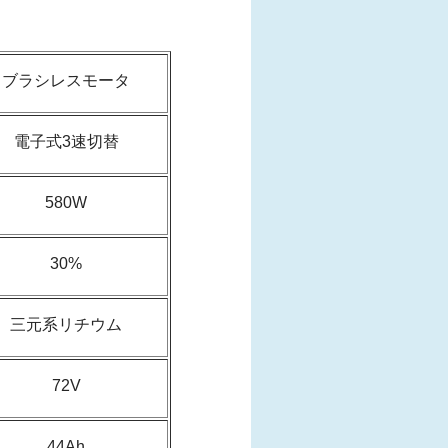
ブラシレスモータ
電子式3速切替
580W
30%
三元系リチウム
72V
44Ah