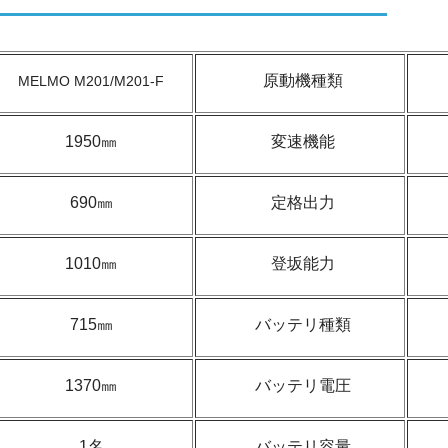
原動機種類
MELMO M201/M201-F
1950㎜
変速機能
690㎜
定格出力
1010㎜
登坂能力
715㎜
バッテリ種類
1370㎜
バッテリ電圧
1名
バッテリ容量