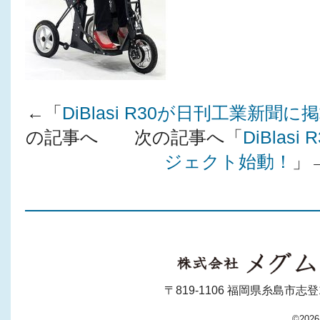
←「
DiBlasi R30が日刊工業新聞
の記事へ 次の記事へ「
DiBlasi
ジェクト始動！
」
〒819-1106 福岡県糸島市志登130-1
©202